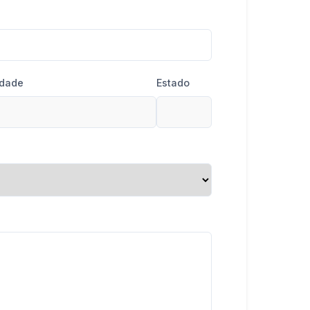
dade
Estado