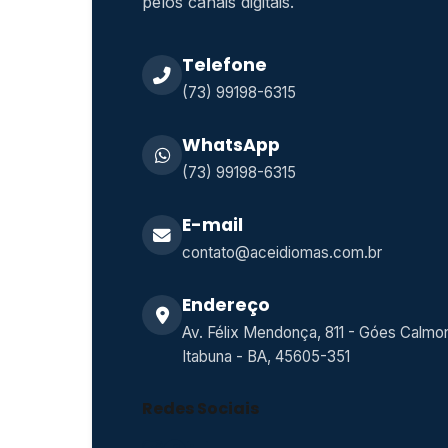
pelos canais digitais.
Telefone
(73) 99198-6315
WhatsApp
(73) 99198-6315
E-mail
contato@aceidiomas.com.br
Endereço
Av. Félix Mendonça, 811 - Góes Calmo
Itabuna - BA, 45605-351
Redes Sociais